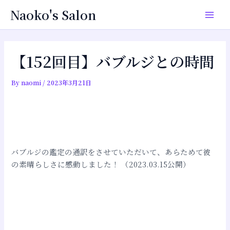
内
投
Main
Naoko's Salon
容
稿
Men
を
ナ
ス
ビ
キ
ゲ
【152回目】バブルジとの時間
ッ
ー
プ
シ
By
naomi
/
2023年3月21日
ョ
ン
バブルジの鑑定の通訳をさせていただいて、あらためて彼
の素晴らしさに感動しました！ （2023.03.15公開）