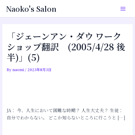
内
投
Main
Naoko's Salon
容
稿
Men
を
ナ
ス
ビ
キ
ゲ
「ジェーンアン・ダウ ワーク
ッ
ー
ショップ翻訳 (2005/4/28 後
プ
シ
半)」(5)
ョ
ン
By
naomi
/
2023年8月3日
JA： 今、人生において困難な時期？ 人生大丈夫？ 生徒：
自分でわからない。 どこか知らないところに行こうと […]