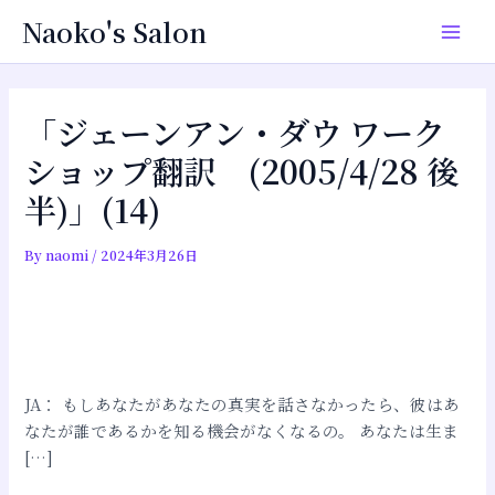
内
投
Main
Naoko's Salon
容
稿
Men
を
ナ
ス
ビ
キ
ゲ
「ジェーンアン・ダウ ワーク
ッ
ー
ショップ翻訳 (2005/4/28 後
プ
シ
半)」(14)
ョ
ン
By
naomi
/
2024年3月26日
JA： もしあなたがあなたの真実を話さなかったら、彼はあ
なたが誰であるかを知る機会がなくなるの。 あなたは生ま
[…]