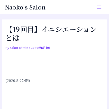
内
投
Main
Naoko's Salon
容
稿
Men
を
ナ
ス
ビ
キ
ゲ
【19回目】イニシエーション
ッ
ー
とは
プ
シ
ョ
By
salon-admin
/
2020年8月10日
ン
(2020.8.9公開)