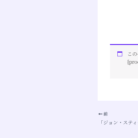
この
{p
前