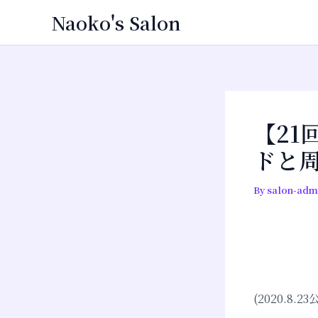
内
投
Naoko's Salon
容
稿
を
ナ
ス
ビ
キ
ゲ
ッ
ー
プ
シ
【21
ョ
ドと
ン
By
salon-adm
(2020.8.23