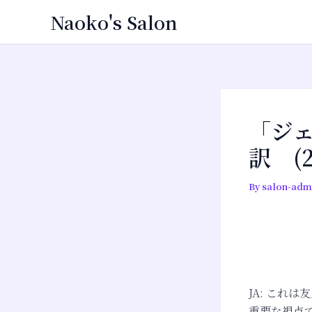
内
投
Naoko's Salon
容
稿
を
ナ
ス
ビ
キ
ゲ
ッ
ー
プ
シ
「ジ
ョ
訳 (2
ン
By
salon-adm
JA: これ
重要な視点で