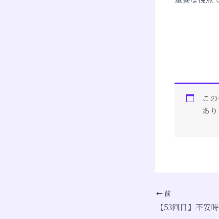
この
あり
前
【53回目】不安