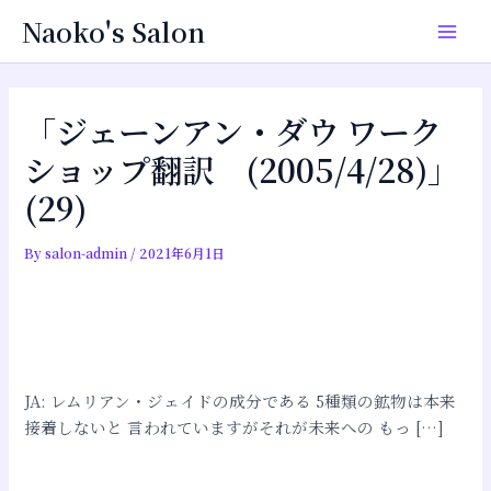
内
投
Main
Naoko's Salon
容
稿
Men
を
ナ
ス
ビ
キ
ゲ
「ジェーンアン・ダウ ワーク
ッ
ー
ショップ翻訳 (2005/4/28)」
プ
シ
(29)
ョ
ン
By
salon-admin
/
2021年6月1日
JA: レムリアン・ジェイドの成分である 5種類の鉱物は本来
接着しないと 言われていますがそれが未来への もっ […]