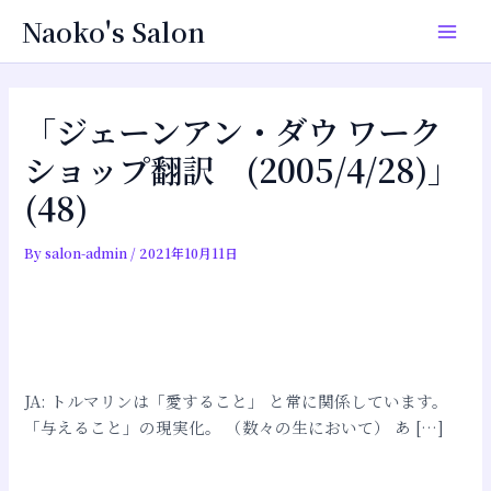
内
投
Main
Naoko's Salon
容
稿
Men
を
ナ
ス
ビ
キ
ゲ
「ジェーンアン・ダウ ワーク
ッ
ー
ショップ翻訳 (2005/4/28)」
プ
シ
(48)
ョ
ン
By
salon-admin
/
2021年10月11日
JA: トルマリンは「愛すること」 と常に関係しています。
「与えること」の現実化。 （数々の生において） あ […]