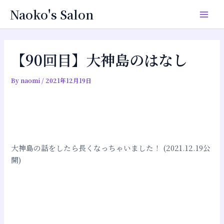
内
投
Main
Naoko's Salon
容
稿
Men
を
ナ
ス
ビ
キ
ゲ
【90回目】大神島のはなし
ッ
ー
プ
シ
By
naomi
/
2021年12月19日
ョ
ン
大神島の話をしたら長くなっちゃいました！ (2021.12.19公
開)