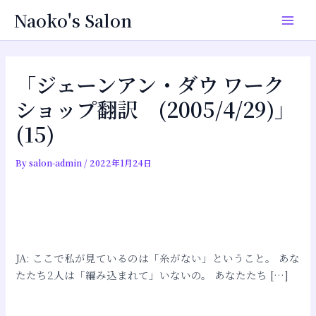
内
投
Main
Naoko's Salon
容
稿
Men
を
ナ
ス
ビ
キ
ゲ
「ジェーンアン・ダウ ワーク
ッ
ー
ショップ翻訳 (2005/4/29)」
プ
シ
(15)
ョ
ン
By
salon-admin
/
2022年1月24日
JA: ここで私が見ているのは「糸がない」ということ。 あな
たたち2人は「編み込まれて」いないの。 あなたたち […]