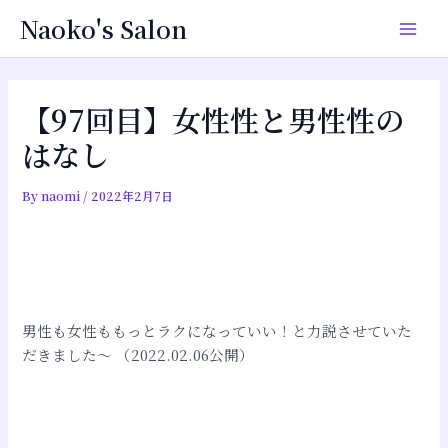
内
投
Main
Naoko's Salon
容
稿
Men
を
ナ
ス
ビ
キ
ゲ
【97回目】女性性と男性性の
ッ
ー
はなし
プ
シ
ョ
By
naomi
/
2022年2月7日
ン
男性も女性ももっとラクになっていい！と力説させていた
だきました〜 （2022.02.06公開）