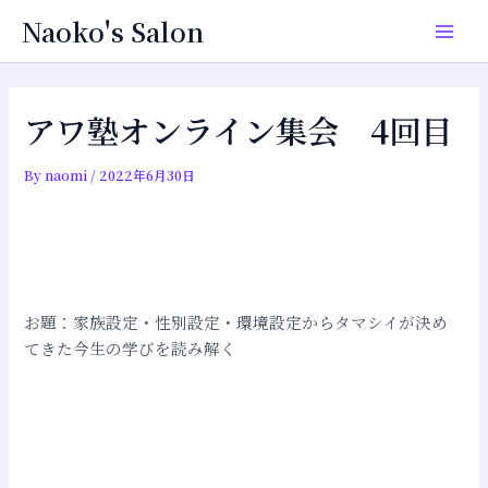
内
投
Main
Naoko's Salon
容
稿
Men
を
ナ
ス
ビ
キ
ゲ
アワ塾オンライン集会 4回目
ッ
ー
プ
シ
By
naomi
/
2022年6月30日
ョ
ン
お題：家族設定・性別設定・環境設定からタマシイが決め
てきた今生の学びを読み解く