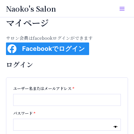
内
必
必
Main
Naoko's Salon
容
須
須
Men
を
マイページ
ス
キ
サロン会員はfacebookログインができます
ッ
プ
Facebookでログイン
ログイン
ユーザー名またはメールアドレス
*
パスワード
*