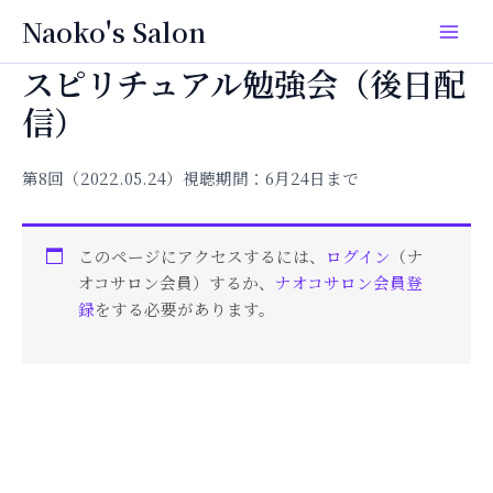
内
Main
Naoko's Salon
容
Men
を
スピリチュアル勉強会（後日配
ス
信）
キ
ッ
プ
第8回（2022.05.24）視聴期間：6月24日まで
このページにアクセスするには、
ログイン
（ナ
オコサロン会員）するか、
ナオコサロン会員登
録
をする必要があります。